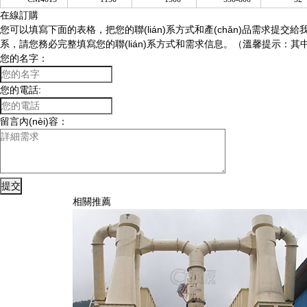
在線訂購
您可以填寫下面的表格，把您的聯(lián)系方式和產(chǎn)品需求提交給我們
系，請您務必完整填寫您的聯(lián)系方式和需求信息。（溫馨提示：其
您的名字：
您的電話:
留言內(nèi)容：
相關推薦