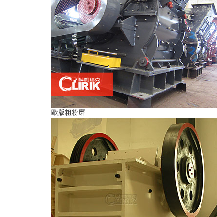
歐版粗粉磨