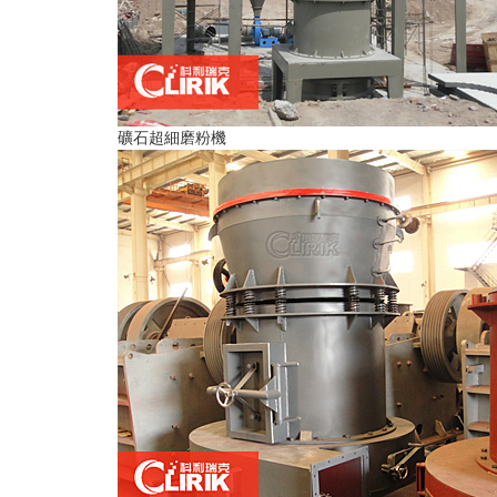
礦石超細磨粉機