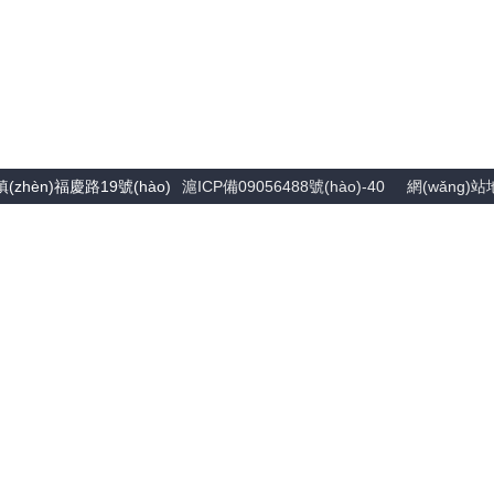
zhèn)福慶路19號(hào)
滬ICP備09056488號(hào)-40
網(wǎng)