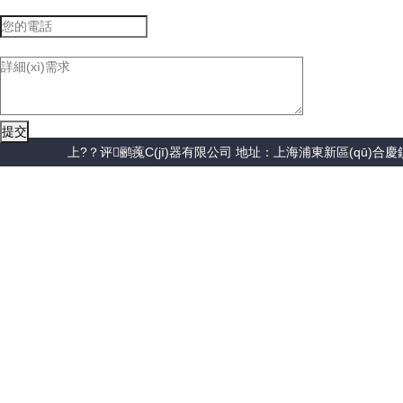
您的電話:
留言?xún)?nèi)容：
上?？评鹂藱C(jī)器有限公司 地址：上海浦東新區(qū)合慶鎮(
RM新时代官方网站