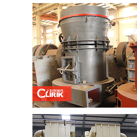
雷蒙磨粉機(jī)