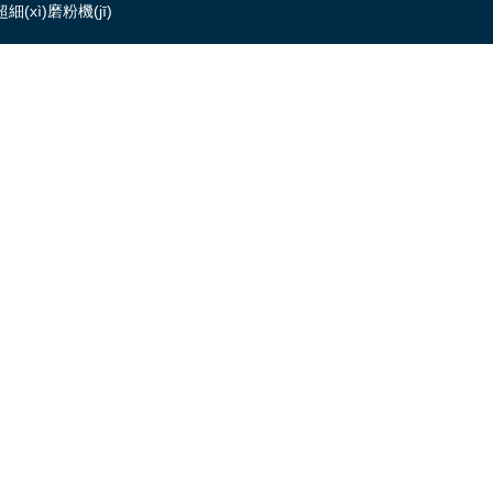
超細(xì)磨粉機(jī)
心
解決
方案
聯(lián)系
我們
ǎn)值以客戶(hù)現(xiàn)場(chǎng)配置生產(chǎn)能力為準(zhǔn)！
廠脫硫等