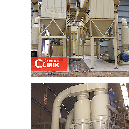
三環(huán)中速磨粉機(jī)