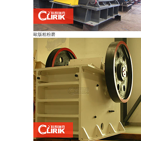
歐版粗粉磨