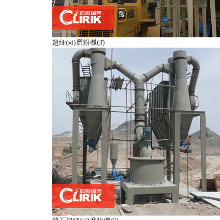
超細(xì)磨粉機(jī)